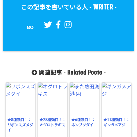
WRITER
この記事を書いている人 -
-
eo
Related Posts
関連記事 -
-
★8種類目！：
★28種類目！：
★6種類目！：
★11種類目！：
リボンスズメダ
オグロトラギス
ネンブツダイ
ギンガメアジ
イ