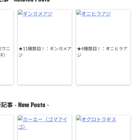
（ワニ
★11種類目！：ギンガメア
★4種類目！：オニヒラア
汗）
ジ
ジ
New Posts
記事 -
-