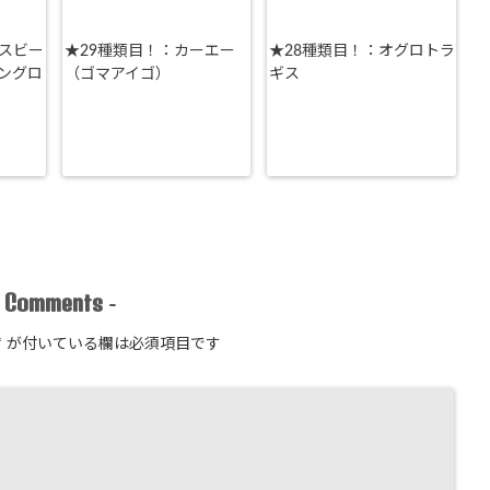
ースビー
★29種類目！：カーエー
★28種類目！：オグロトラ
ングロ
（ゴマアイゴ）
ギス
Comments
-
-
*
が付いている欄は必須項目です