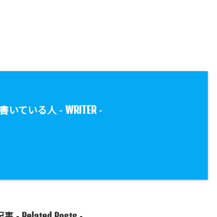
WRITER
書いている人 -
-
Related Posts
事 -
-