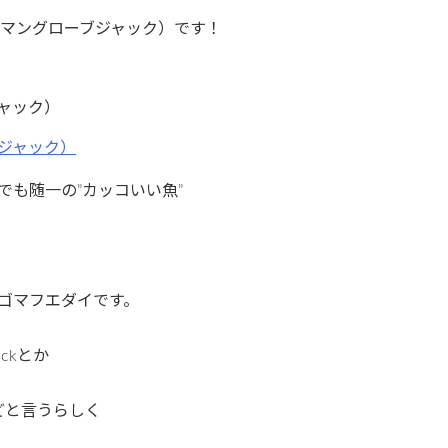
・マングローブジャック）です！
ャック）
も随一の”カッコいい魚”
ゴマフエダイです。
ckとか
er” などと言うらしく