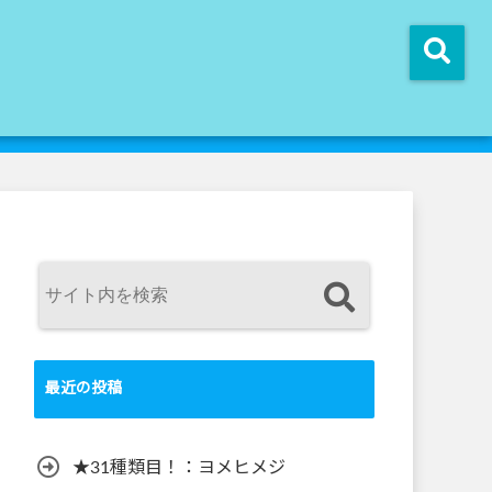
！
最近の投稿
★31種類目！：ヨメヒメジ